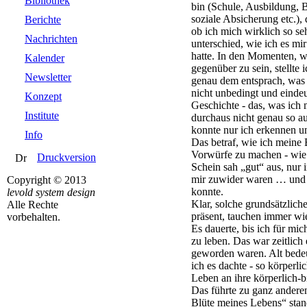
Bibliothek
bin (Schule, Ausbildung, B
soziale Absicherung etc.), 
Berichte
ob ich mich wirklich so se
Nachrichten
unterschied, wie ich es m
hatte. In den Momenten, wo
Kalender
gegenüber zu sein, stellte i
Newsletter
genau dem entsprach, was 
nicht unbedingt und eindeut
Konzept
Geschichte - das, was ich
Institute
durchaus nicht genau so au
konnte nur ich erkennen un
Info
Das betraf, wie ich meine 
Vorwürfe zu machen - wie
Druckversion
Schein sah „gut“ aus, nur 
mir zuwider waren … und d
Copyright © 2013
konnte.
levold system design
Klar, solche grundsätzlich
Alle Rechte
präsent, tauchen immer wi
vorbehalten.
Es dauerte, bis ich für mi
zu leben. Das war zeitlich 
geworden waren. Alt bedeut
ich es dachte - so körperli
Leben an ihre körperlich-
Das führte zu ganz anderen
Blüte meines Lebens“ stand