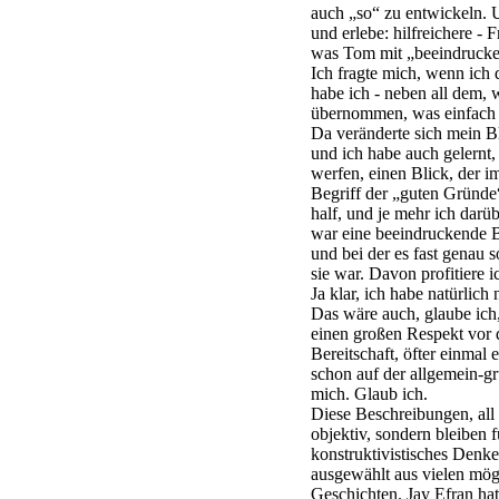
auch „so“ zu entwickeln. 
und erlebe: hilfreichere - F
was Tom mit „beeindruck
Ich fragte mich, wenn ich 
habe ich - neben all dem, 
übernommen, was einfach 
Da veränderte sich mein 
und ich habe auch gelernt,
werfen, einen Blick, der i
Begriff der „guten Gründe
half, und je mehr ich darü
war eine beeindruckende B
und bei der es fast genau 
sie war. Davon profitiere i
Ja klar, ich habe natürlich 
Das wäre auch, glaube ich
einen großen Respekt vor
Bereitschaft, öfter einmal 
schon auf der allgemein-gr
mich. Glaub ich.
Diese Beschreibungen, all
objektiv, sondern bleiben f
konstruktivistisches Denke
ausgewählt aus vielen mög
Geschichten. Jay Efran hat