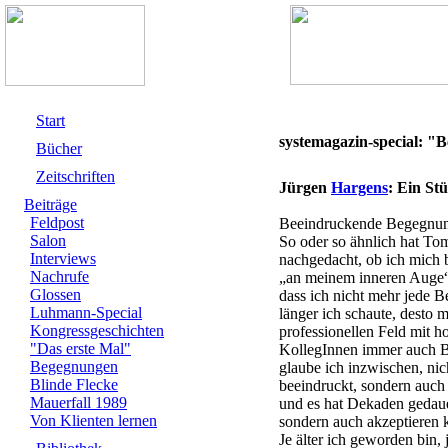
Start
systemagazin-special: 
Bücher
Zeitschriften
Jürgen
Hargens
: Ein St
Beiträge
Feldpost
Beeindruckende Begegnu
Salon
So oder so ähnlich hat To
Interviews
nachgedacht, ob ich mich b
Nachrufe
„an meinem inneren Auge“ 
Glossen
dass ich nicht mehr jede B
Luhmann-Special
länger ich schaute, desto
Kongressgeschichten
professionellen Feld mit 
"Das erste Mal"
KollegInnen immer auch B
Begegnungen
glaube ich inzwischen, nic
Blinde Flecke
beeindruckt, sondern auch
Mauerfall 1989
und es hat Dekaden gedauer
Von Klienten lernen
sondern auch akzeptieren 
Je älter ich geworden bin, 